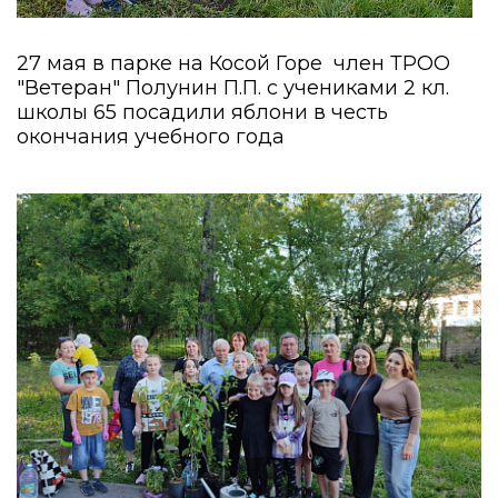
27 мая в парке на Косой Горе член ТРОО
"Ветеран" Полунин П.П. с учениками 2 кл.
школы 65 посадили яблони в честь
окончания учебного года