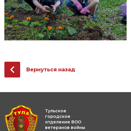
Вернуться назад
Тульское
городское
отделение ВОО
ветеранов войны