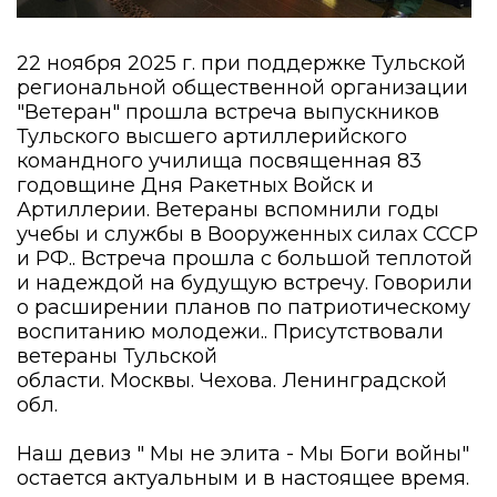
22 ноября 2025 г. при поддержке Тульской
региональной общественной организации
"Ветеран" прошла встреча выпускников
Тульского высшего артиллерийского
командного училища посвященная 83
годовщине Дня Ракетных Войск и
Артиллерии. Ветераны вспомнили годы
учебы и службы в Вооруженных силах СССР
и РФ.. Встреча прошла с большой теплотой
и надеждой на будущую встречу. Говорили
о расширении планов по патриотическому
воспитанию молодежи.. Присутствовали
ветераны Тульской
области. Москвы. Чехова. Ленинградской
обл.
Наш девиз " Мы не элита - Мы Боги войны"
остается актуальным и в настоящее время.