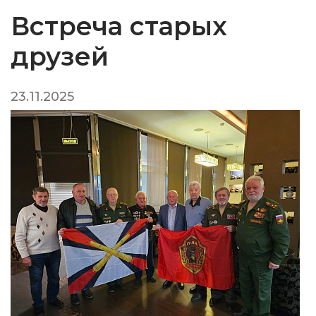
Встреча старых
друзей
23.11.2025