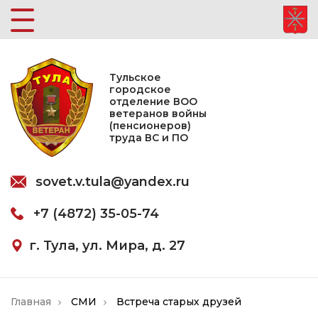
şans
vidobet
vidobet
vidobet
vidobet
casinolevant
casinolevant
casinolevant
vidobet
şans
casinolevant
casino
şans
casino
casino
casino
boostaro
casinolevant
şans
casinolevant
şanscasino
vidobet
vidobet
levant
gorabet
galyabet
gorabet
gorabet
gorabet
vidobet
galyabet
gorabet
gorabet
casino
güncel
giriş
giriş
casino
giriş
şans
casino
levant
şans
şans
giriş
casino
giriş
giriş
casino
giriş
giriş
giriş
giriş
Тульское
городское
отделение ВОО
ветеранов войны
(пенсионеров)
труда ВС и ПО
sovet.v.tula@yandex.ru
+7 (4872) 35-05-74
г. Тула, ул. Мира, д. 27
Главная
СМИ
Встреча старых друзей