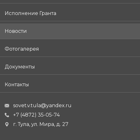
Исполнение Гранта
Новости
Фотогалерея
Документы
Контакты
sovet.v.tula@yandex.ru
+7 (4872) 35-05-74
г. Тула, ул. Мира, д. 27