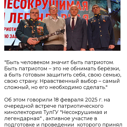
"Быть человеком значит быть патриотом.
Быть патриотом – это не обнимать берёзки,
а быть готовым защитить себя, свою семью,
свою страну. Нравственный выбор – самый
сложный, но его необходимо сделать."
Об этом говорили 18 февраля 2025 г. на
очередной встрече патриотического
кинолектория ТулГУ "Несокрушимая и
легендарная" , активное участие в
подготовке и проведении которого принял