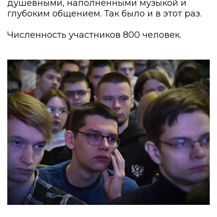
душевными, наполненными музыкой и
глубоким общением. Так было и в этот раз.
Численность участников 800 человек.