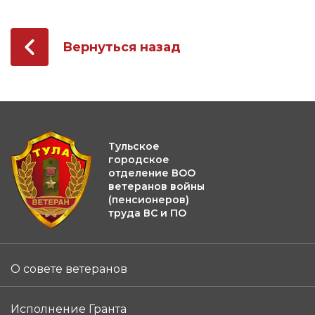
Вернуться назад
Тульское
городское
отделение ВОО
ветеранов войны
(пенсионеров)
труда ВС и ПО
О совете ветеранов
Исполнение Гранта