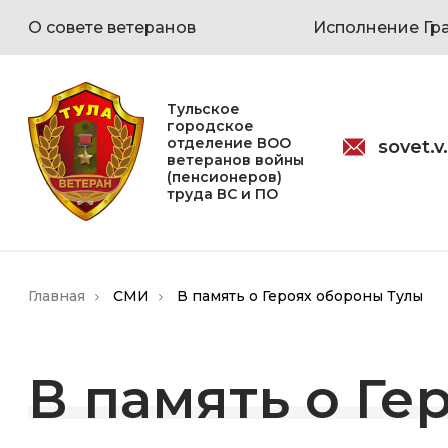
şans
vidobet
vidobet
vidobet
vidobet
casinolevant
casinolevant
casinolevant
vidobet
şans
casinolevant
casino
şans
casino
casino
casino
boostaro
casinolevant
şans
casinolevant
şanscasino
vidobet
vidobet
levant
gorabet
galyabet
gorabet
gorabet
gorabet
vidobet
galyabet
gorabet
gorabet
nigeria
sports
О совете ветеранов
Исполнение Гр
casino
güncel
giriş
giriş
casino
giriş
şans
casino
levant
şans
şans
giriş
casino
giriş
giriş
casino
giriş
betting
betting
giriş
giriş
giriş
Тульское
городское
отделение ВОО
sovet.v
ветеранов войны
(пенсионеров)
труда ВС и ПО
Главная
СМИ
В память о Героях обороны Тулы
В память о Ге