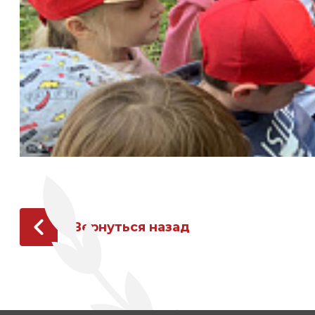
Вернуться назад