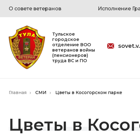
şans
vidobet
vidobet
vidobet
vidobet
casinolevant
casinolevant
casinolevant
vidobet
şans
casinolevant
casino
şans
casino
casino
casino
boostaro
casinolevant
şans
casinolevant
şanscasino
vidobet
vidobet
levant
gorabet
galyabet
gorabet
gorabet
gorabet
vidobet
galyabet
gorabet
gorabet
О совете ветеранов
Исполнение Гр
casino
güncel
giriş
giriş
casino
giriş
şans
casino
levant
şans
şans
giriş
casino
giriş
giriş
casino
giriş
giriş
giriş
giriş
Тульское
городское
отделение ВОО
sovet.v
ветеранов войны
(пенсионеров)
труда ВС и ПО
Главная
СМИ
Цветы в Косогорском парке
Цветы в Косо