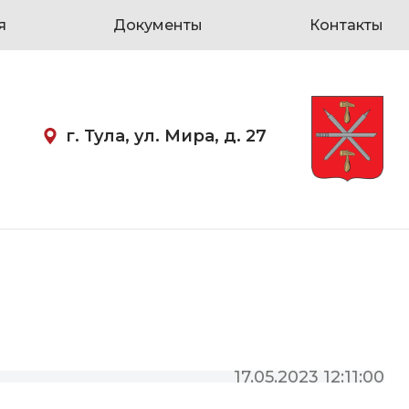
я
Документы
Контакты
г. Тула, ул. Мира, д. 27
17.05.2023 12:11:00