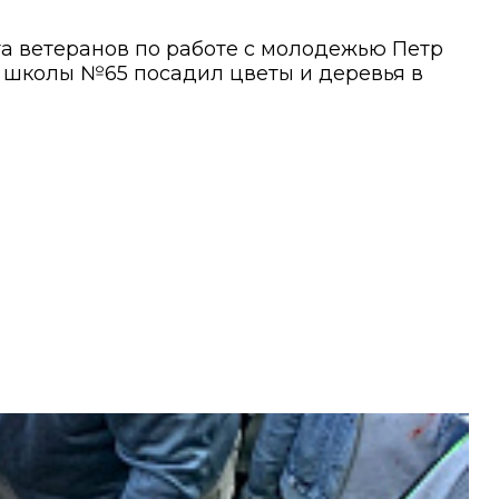
та ветеранов по работе с молодежью Петр
 школы №65 посадил цветы и деревья в