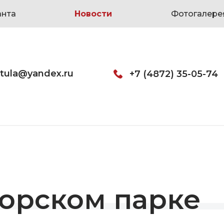
анта
Новости
Фотогалере
.tula@yandex.ru
+7 (4872) 35-05-74
горском парке