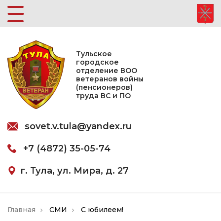
şans
vidobet
vidobet
vidobet
vidobet
casinolevant
casinolevant
casinolevant
vidobet
şans
casinolevant
casino
şans
casino
casino
casino
boostaro
casinolevant
şans
casinolevant
şanscasino
vidobet
vidobet
levant
gorabet
galyabet
gorabet
gorabet
gorabet
vidobet
galyabet
gorabet
gorabet
casino
güncel
giriş
giriş
casino
giriş
şans
casino
levant
şans
şans
giriş
casino
giriş
giriş
casino
giriş
giriş
giriş
giriş
Тульское
городское
отделение ВОО
ветеранов войны
(пенсионеров)
труда ВС и ПО
sovet.v.tula@yandex.ru
+7 (4872) 35-05-74
г. Тула, ул. Мира, д. 27
Главная
СМИ
С юбилеем!