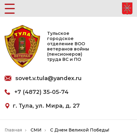
şans
vidobet
vidobet
vidobet
vidobet
casinolevant
casinolevant
casinolevant
vidobet
şans
casinolevant
casino
şans
casino
casino
casino
boostaro
casinolevant
şans
casinolevant
şanscasino
vidobet
vidobet
levant
gorabet
galyabet
gorabet
gorabet
gorabet
vidobet
galyabet
gorabet
gorabet
nigeria
sports
casino
güncel
giriş
giriş
casino
giriş
şans
casino
levant
şans
şans
giriş
casino
giriş
giriş
casino
giriş
betting
betting
giriş
giriş
giriş
Тульское
городское
отделение ВОО
ветеранов войны
(пенсионеров)
труда ВС и ПО
sovet.v.tula@yandex.ru
+7 (4872) 35-05-74
г. Тула, ул. Мира, д. 27
Главная
СМИ
С Днем Великой Победы!