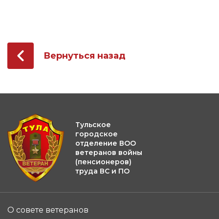
Вернуться назад
Тульское
городское
отделение ВОО
ветеранов войны
(пенсионеров)
труда ВС и ПО
О совете ветеранов