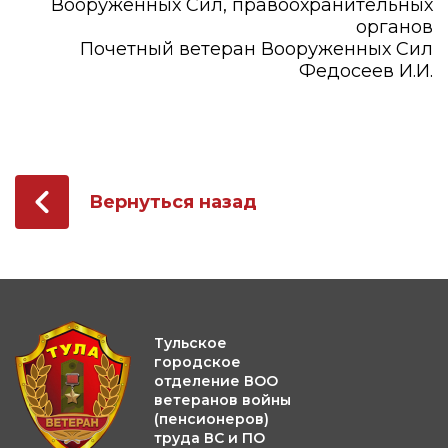
Вооруженных Сил, правоохранительных
органов
Почетный ветеран Вооруженных Сил
Федосеев И.И.
Вернуться назад
Тульское
городское
отделение ВОО
ветеранов войны
(пенсионеров)
труда ВС и ПО