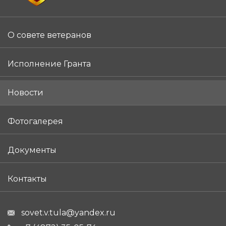
О совете ветеранов
Исполнение Гранта
Новости
Фотогалерея
Документы
Контакты
sovet.v.tula@yandex.ru