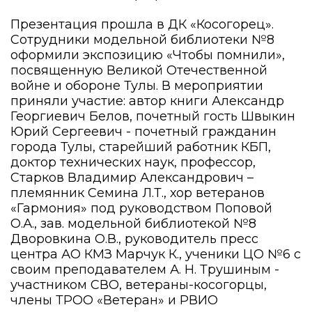
Презентация прошла в ДК «Косогорец».
Сотрудники модельной библиотеки №8
оформили экспозицию «Чтобы помнили»,
посвященную Великой Отечественной
войне и обороне Тулы. В мероприятии
приняли участие: автор книги Александр
Георгиевич Белов, почетный гость Швыкин
Юрий Сергеевич - почетный гражданин
города Тулы, старейший работник КБП,
доктор технических наук, профессор,
Старков Владимир Александрович –
племянник Семина Л.Т., хор ветеранов
«Гармония» под руководством Поповой
О.А., зав. модельной библиотекой №8
Дворовкина О.В., руководитель пресс
центра АО КМЗ Марчук К., ученики ЦО №6 с
своим преподавателем А. Н. Трушиным -
участником СВО, ветераны-косогорцы,
члены ТРОО «Ветеран» и РВИО