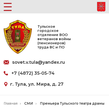
şans
vidobet
vidobet
vidobet
vidobet
casinolevant
casinolevant
casinolevant
vidobet
şans
casinolevant
casino
şans
casino
casino
casino
boostaro
casinolevant
şans
casinolevant
şanscasino
vidobet
vidobet
levant
gorabet
galyabet
gorabet
gorabet
gorabet
vidobet
galyabet
gorabet
gorabet
casino
güncel
giriş
giriş
casino
giriş
şans
casino
levant
şans
şans
giriş
casino
giriş
giriş
casino
giriş
giriş
giriş
giriş
Тульское
городское
отделение ВОО
ветеранов войны
(пенсионеров)
труда ВС и ПО
sovet.v.tula@yandex.ru
+7 (4872) 35-05-74
г. Тула, ул. Мира, д. 27
Главная
СМИ
Премьера Тульского театра драмы