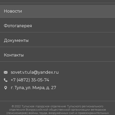
Новости
Фотогалерея
Документы
Контакты
sovet.v.tula@yandex.ru
+7 (4872) 35-05-74
г. Тула, ул. Мира, д. 27
© 2022 Тульское городское отделение Тульского регионального
отделения Всероссийской общественной организации ветеранов
(пенсионеров) войны, труда, вооружённых сил и правоохранительных