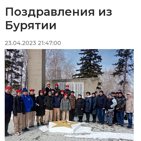
Поздравления из
Бурятии
23.04.2023 21:47:00