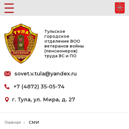
şans
vidobet
vidobet
vidobet
vidobet
casinolevant
casinolevant
casinolevant
vidobet
şans
casinolevant
casino
şans
casino
casino
casino
boostaro
casinolevant
şans
casinolevant
şanscasino
vidobet
vidobet
levant
gorabet
galyabet
gorabet
gorabet
gorabet
vidobet
galyabet
gorabet
gorabet
casino
güncel
giriş
giriş
casino
giriş
şans
casino
levant
şans
şans
giriş
casino
giriş
giriş
casino
giriş
giriş
giriş
giriş
Тульское
городское
отделение ВОО
ветеранов войны
(пенсионеров)
труда ВС и ПО
sovet.v.tula@yandex.ru
+7 (4872) 35-05-74
г. Тула, ул. Мира, д. 27
Главная
СМИ