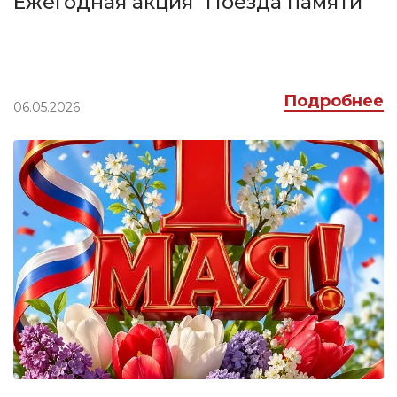
Ежегодная акция "Поезда памяти"
Подробнее
06.05.2026