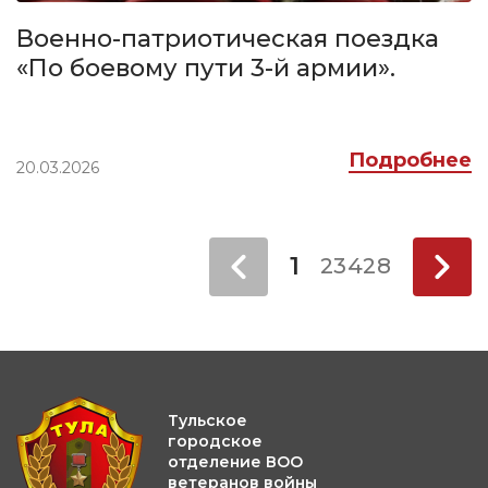
Военно-патриотическая поездка
«По боевому пути 3-й армии».
Подробнее
20.03.2026
1
2
3
4
28
Тульское
городское
отделение ВОО
ветеранов войны