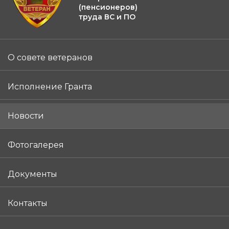
(пенсионеров)
труда ВС и ПО
О совете ветеранов
Исполнение Гранта
Новости
Фотогалерея
Документы
Контакты