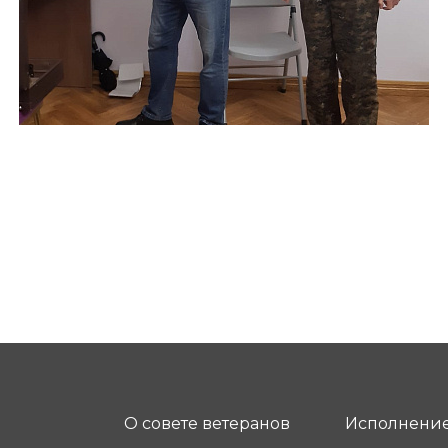
О совете ветеранов
Исполнение