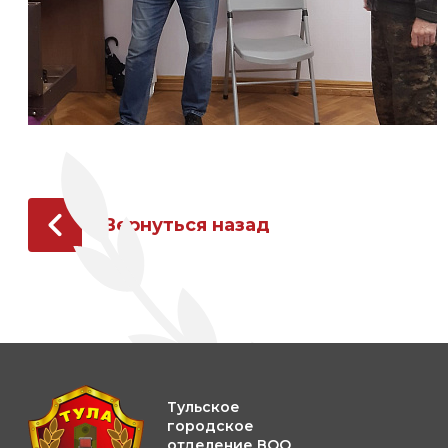
Вернуться назад
Тульское
городское
отделение ВОО