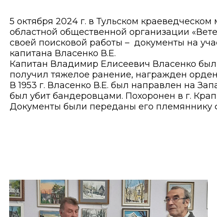
5 октября 2024 г. в Тульском краеведческом
областной общественной организации «Вете
своей поисковой работы – документы на уч
капитана Власенко В.Е.
Капитан Владимир Елисеевич Власенко был 
получил тяжелое ранение, награжден орден
В 1953 г. Власенко В.Е. был направлен на З
был убит бандеровцами. Похоронен в г. Крап
Документы были переданы его племяннику ф