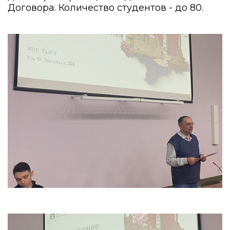
Договора. Количество студентов - до 80.