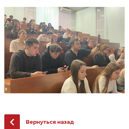
Вернуться назад