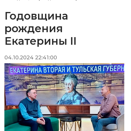
Годовщина
рождения
Екатерины II
04.10.2024 22:41:00