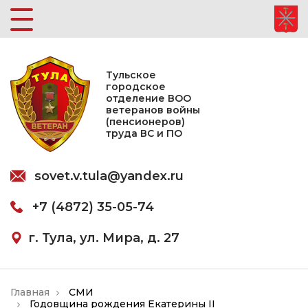
şans
vidobet
vidobet
vidobet
vidobet
casinolevant
casinolevant
casinolevant
vidobet
şans
casinolevant
casino
şans
casino
casino
casino
boostaro
casinolevant
şans
casinolevant
şanscasino
vidobet
vidobet
levant
gorabet
galyabet
gorabet
gorabet
gorabet
vidobet
galyabet
gorabet
gorabet
casino
güncel
giriş
giriş
casino
giriş
şans
casino
levant
şans
şans
giriş
casino
giriş
giriş
casino
giriş
giriş
giriş
giriş
Тульское
городское
отделение ВОО
ветеранов войны
(пенсионеров)
труда ВС и ПО
sovet.v.tula@yandex.ru
+7 (4872) 35-05-74
г. Тула, ул. Мира, д. 27
Главная
СМИ
Годовщина рождения Екатерины II