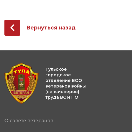
Вернуться назад
Тульское
городское
отделение ВОО
ветеранов войны
(пенсионеров)
труда ВС и ПО
О совете ветеранов