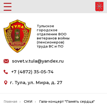
şans
vidobet
vidobet
vidobet
vidobet
casinolevant
casinolevant
casinolevant
vidobet
şans
casinolevant
casino
şans
casino
casino
casino
boostaro
casinolevant
şans
casinolevant
şanscasino
vidobet
vidobet
levant
gorabet
galyabet
gorabet
gorabet
gorabet
vidobet
galyabet
gorabet
gorabet
nigeria
sports
casino
güncel
giriş
giriş
casino
giriş
şans
casino
levant
şans
şans
giriş
casino
giriş
giriş
casino
giriş
betting
betting
giriş
giriş
giriş
Тульское
городское
отделение ВОО
ветеранов войны
(пенсионеров)
труда ВС и ПО
sovet.v.tula@yandex.ru
+7 (4872) 35-05-74
г. Тула, ул. Мира, д. 27
Главная
СМИ
Гала-концерт "Память сердца"