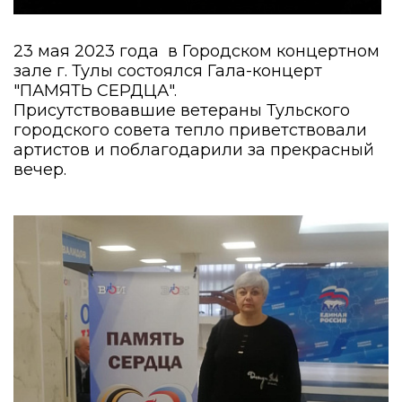
23 мая 2023 года в Городском концертном
зале г. Тулы состоялся Гала-концерт
"ПАМЯТЬ СЕРДЦА".
Присутствовавшие ветераны Тульского
городского совета тепло приветствовали
артистов и поблагодарили за прекрасный
вечер.