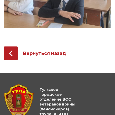
Вернуться назад
Тульское
городское
отделение ВОО
ветеранов войны
(пенсионеров)
труда ВС и ПО