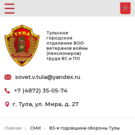
şans
vidobet
vidobet
vidobet
vidobet
casinolevant
casinolevant
casinolevant
vidobet
şans
casinolevant
casino
şans
casino
casino
casino
boostaro
casinolevant
şans
casinolevant
şanscasino
vidobet
vidobet
levant
gorabet
galyabet
gorabet
gorabet
gorabet
vidobet
galyabet
gorabet
gorabet
nigeria
sports
casino
güncel
giriş
giriş
casino
giriş
şans
casino
levant
şans
şans
giriş
casino
giriş
giriş
casino
giriş
betting
betting
giriş
giriş
giriş
Тульское
городское
отделение ВОО
ветеранов войны
(пенсионеров)
труда ВС и ПО
sovet.v.tula@yandex.ru
+7 (4872) 35-05-74
г. Тула, ул. Мира, д. 27
Главная
СМИ
83-я годовщина обороны Тулы