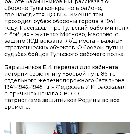
работе Барышников Е.И. рассказал об
обороне Тулы конкретно в районе,
где находится ЦО №4. Именно там
проходил рубеж обороны города в 1941
году. Рассказал про Тульский рабочий полк,
о бойцах – жителях Мясново, Маслово, о
защите Ж/Д вокзала, Ж/Д моста – важных
стратегических объектов. О боевом пути и
судьбах бойцов Тульского рабочего полка.
Барышников Е.И. передал для кабинета
истории свою книгу «Боевой путь 86-го
отдельного железнодорожного батальона
1941-1942-1945 г.г.» Федосеев И.И. рассказал
о причинах начала СВО. О
патриотизме защитников Родины во все
времена.