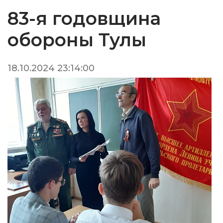
83-я годовщина
обороны Тулы
18.10.2024 23:14:00