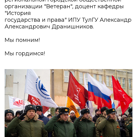
организации "Ветеран", доцент кафедры
"История
государства и права" ИПУ ТулГУ Александр
Александрович Дранишников.
Мы помним!
Мы гордимся!