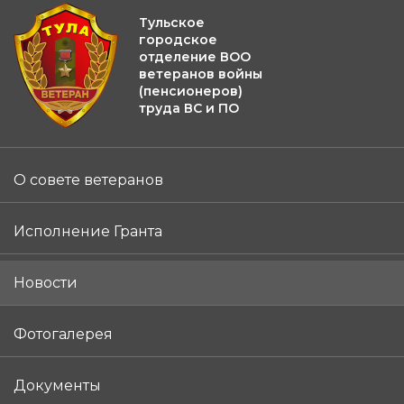
Тульское
городское
отделение ВОО
ветеранов войны
(пенсионеров)
труда ВС и ПО
О совете ветеранов
Исполнение Гранта
Новости
Фотогалерея
Документы