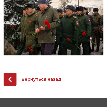
Вернуться назад